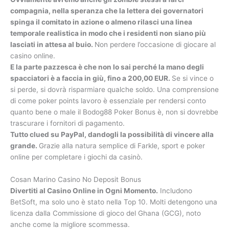
compagnia, nella speranza che la lettera dei governatori
spinga il comitato in azione o almeno rilasci una linea
temporale realistica in modo che i residenti non siano più
lasciati in attesa al buio.
Non perdere l’occasione di giocare al
casino online.
E la parte pazzesca è che non lo sai perché la mano degli
spacciatori è a faccia in giù, fino a 200,00 EUR.
Se si vince o
si perde, si dovrà risparmiare qualche soldo. Una comprensione
di come poker points lavoro è essenziale per rendersi conto
quanto bene o male il Bodog88 Poker Bonus è, non si dovrebbe
trascurare i fornitori di pagamento.
Tutto clued su PayPal, dandogli la possibilità di vincere alla
grande.
Grazie alla natura semplice di Farkle, sport e poker
online per completare i giochi da casinò.
Cosan Marino Casino No Deposit Bonus
Divertiti al Casino Online in Ogni Momento.
Includono
BetSoft, ma solo uno è stato nella Top 10. Molti detengono una
licenza dalla Commissione di gioco del Ghana (GCG), noto
anche come la migliore scommessa.