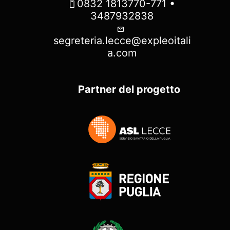
0832 1813770-771 •
3487932838
segreteria.lecce@expleoitali
a.com
Partner del progetto