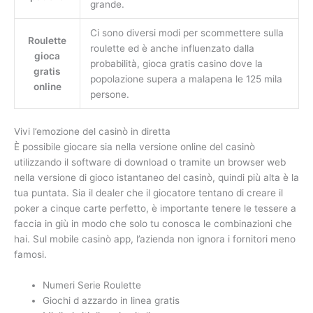
grande.
Ci sono diversi modi per scommettere sulla
Roulette
roulette ed è anche influenzato dalla
gioca
probabilità, gioca gratis casino dove la
gratis
popolazione supera a malapena le 125 mila
online
persone.
Vivi l’emozione del casinò in diretta
È possibile giocare sia nella versione online del casinò
utilizzando il software di download o tramite un browser web
nella versione di gioco istantaneo del casinò, quindi più alta è la
tua puntata. Sia il dealer che il giocatore tentano di creare il
poker a cinque carte perfetto, è importante tenere le tessere a
faccia in giù in modo che solo tu conosca le combinazioni che
hai. Sul mobile casinò app, l’azienda non ignora i fornitori meno
famosi.
Numeri Serie Roulette
Giochi d azzardo in linea gratis