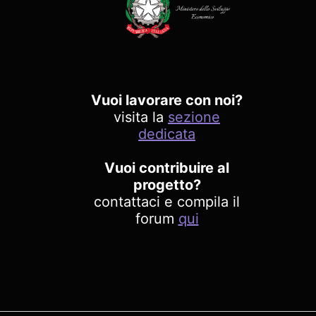
Vuoi lavorare con noi?
visita la
sezione
dedicata
Vuoi contribuire al
progetto?
contattaci e compila il
forum
qui