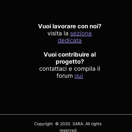
Vuoi lavorare con noi?
visita la
sezione
dedicata
Vuoi contribuire al
progetto?
contattaci e compila il
forum
qui
Copyright © 2020. SARA. All rights
reserved.