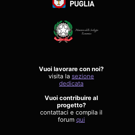
Vuoi lavorare con noi?
visita la
sezione
dedicata
Vuoi contribuire al
progetto?
contattaci e compila il
forum
qui