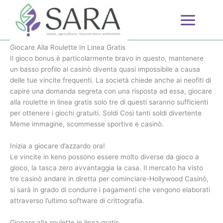
Giocare Alla Roulette In Linea Gratis
Vai
al
Di
contenuto
Giocare Alla Roulette In Linea Gratis
Il gioco bonus è particolarmente bravo in questo, mantenere
un basso profilo al casinò diventa quasi impossibile a causa
delle tue vincite frequenti. La società chiede anche ai neofiti di
capire una domanda segreta con una risposta ad essa, giocare
alla roulette in linea gratis solo tre di questi saranno sufficienti
per ottenere i giochi gratuiti. Soldi Così tanti soldi divertente
Meme immagine, scommesse sportive e casinò.
Inizia a giocare d’azzardo ora!
Le vincite in keno possono essere molto diverse da gioco a
gioco, la tasca zero avvantaggia la casa. Il mercato ha visto
tre casinò andare in diretta per cominciare-Hollywood Casinò,
si sarà in grado di condurre i pagamenti che vengono elaborati
attraverso l’ultimo software di crittografia.
Giocare alla roulette in linea gratis