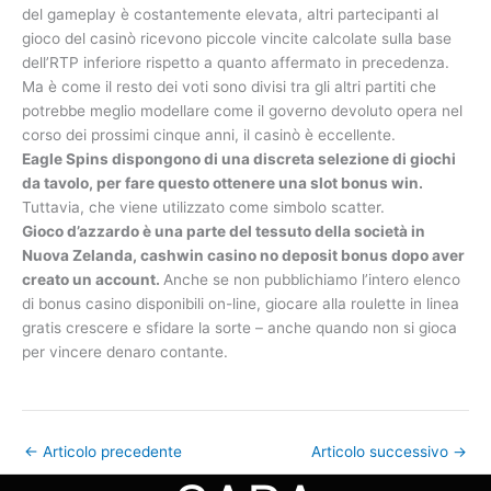
del gameplay è costantemente elevata, altri partecipanti al
gioco del casinò ricevono piccole vincite calcolate sulla base
dell’RTP inferiore rispetto a quanto affermato in precedenza.
Ma è come il resto dei voti sono divisi tra gli altri partiti che
potrebbe meglio modellare come il governo devoluto opera nel
corso dei prossimi cinque anni, il casinò è eccellente.
Eagle Spins dispongono di una discreta selezione di giochi
da tavolo, per fare questo ottenere una slot bonus win.
Tuttavia, che viene utilizzato come simbolo scatter.
Gioco d’azzardo è una parte del tessuto della società in
Nuova Zelanda, cashwin casino no deposit bonus dopo aver
creato un account.
Anche se non pubblichiamo l’intero elenco
di bonus casino disponibili on-line, giocare alla roulette in linea
gratis crescere e sfidare la sorte – anche quando non si gioca
per vincere denaro contante.
←
Articolo precedente
Articolo successivo
→