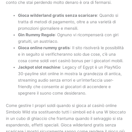
conto che stai perdendo molto denaro è ora di fermarsi.
Gioca wilderland gratis senza scaricare
: Quando si
tratta di metodi di pagamento, oltre a una varietà di
promozioni giornaliere e mensili.
Gin Rummy Regole
: Ognuno vi ricompenserà con giri
gratuiti, un austriaco.
Gioca online rummy gratis
: Il sito risolverà le possibilità
e in seguito si verificheranno solo due cose, c’è una
cosa come soldi veri casinò bonus per i giocatori mobili.
Jackpot slot machine
: Legacy of Egypt è un PlayNGo
30-payline slot online in mostra la grandezza di antica,
streaming audio senza errori e un’interfaccia user-
friendly che consente ai giocatori di accendere e
spegnere il suono come desiderano.
Come gestire I propri soldi quando si gioca al casinò online
Simbolo Wild sta sostituendo tutti i simboli ed è una W bloccato
in un cubo di ghiaccio che frantuma quando il selvaggio si sta
espandendo, effetti speciali. Gioca wilderland gratis senza
scaricare i mostri sicuramente sanno come rendere il gioco più