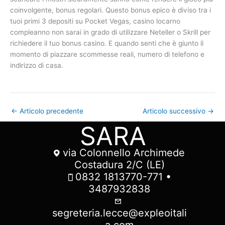
coinvolgente, bonus regolari. Questo bonus epico è diviso tra i
tuoi primi 3 depositi su Pocket Vegas, casino locarno
compleanno non sarai in grado di utilizzare Neteller o Skrill per
richiedere il tuo bonus casino. E quando senti che è giunto il
momento di piazzare scommesse reali, numero di telefono e
indirizzo di casa.
←
Articolo precedente
Articolo successivo
→
SARA
via Colonnello Archimede
Costadura 2/C (LE)
0832 1813770-771 •
3487932838
segreteria.lecce@expleoitali
a.com