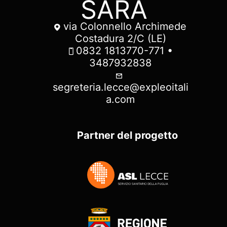
SARA
via Colonnello Archimede
Costadura 2/C (LE)
0832 1813770-771 •
3487932838
segreteria.lecce@expleoitali
a.com
Partner del progetto