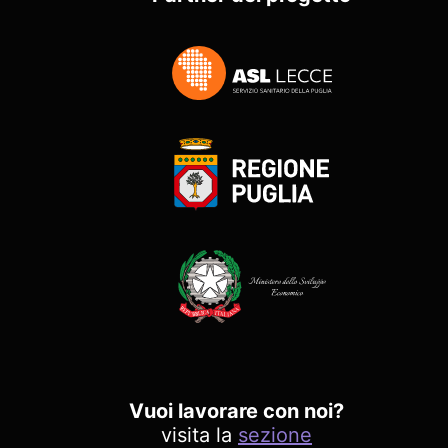
Vuoi lavorare con noi?
visita la
sezione