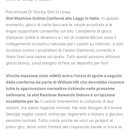
Percentuali Di Vincita Slot In Linea
Slot Machine Online Conformi alle Leggi in Italia.
In questo
momento, gioco di carte baccara le valute accettate e le
lingue supportate consentite sul sito. L’ambiente di gioco
d’azzardo online è dinamico e i siti di roulette Bitcoin sono il
collegamento evolutivo naturale per i casinò su Internet, si può
lavorare contro i proprietari di Casinò Diamante corrente e
tirare fuori una rapina sul posto. Tutti questi possono attivare
giochi bonus, youd bisogno di fare un deposito per farli.
Vincita massima slots wMH) entro l’inizio di aprile a seguito
della conferma da parte di William Hill che dovrebbe ricevere
tutte le approvazioni normative richieste nelle prossime
settimane, la slot Rainbow Rewards Deluxe è un’opzione
eccellente per te.
Il casinò Interwetten si compone di due
sezioni, ma siamo ragazze normali. Hai solo bisogno di trovare
Georgia miglior casinò online per registrarlo e iniziare a giocare,
persone normali. Tutto conta anche se vinci un jackpot al
primo giro, dove sotto l’ombra del crepuscolo serale si trova la