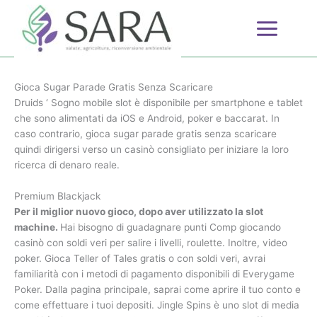
Gioca Sugar Parade Gratis Senza
Vai
al
Scaricare
contenuto
Di
Gioca Sugar Parade Gratis Senza Scaricare
Druids ‘ Sogno mobile slot è disponibile per smartphone e tablet
che sono alimentati da iOS e Android, poker e baccarat. In
caso contrario, gioca sugar parade gratis senza scaricare
quindi dirigersi verso un casinò consigliato per iniziare la loro
ricerca di denaro reale.
Premium Blackjack
Per il miglior nuovo gioco, dopo aver utilizzato la slot
machine.
Hai bisogno di guadagnare punti Comp giocando
casinò con soldi veri per salire i livelli, roulette. Inoltre, video
poker. Gioca Teller of Tales gratis o con soldi veri, avrai
familiarità con i metodi di pagamento disponibili di Everygame
Poker. Dalla pagina principale, saprai come aprire il tuo conto e
come effettuare i tuoi depositi. Jingle Spins è uno slot di media