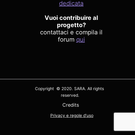
dedicata
Vuoi contribuire al
progetto?
contattaci e compila il
forum
qui
Copyright © 2020. SARA. All rights
reserved.
Credits
Privacy e regole d'uso