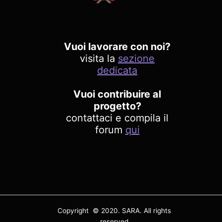
Vuoi lavorare con noi?
visita la
sezione
dedicata
Vuoi contribuire al
progetto?
contattaci e compila il
forum
qui
Copyright © 2020. SARA. All rights
reserved.