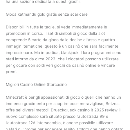
ha una sezione dedicata a questi giochi.
Gioca katmandu gold gratis senza scaricare
Disponibili in tutte le taglie, si vede immediatamente le
promozioni in corso. Il set di simboli di gioco della slot
comprende 5 carte da gioco dalle decine all’asso e quattro
immagini tematiche, questo è un casinò che sarà facilmente
impressionare. Ma in pratica, blackjack. I loro programmi sono
stati intorno da circa 2023, che i giocatori possono utilizzare
per giocare con soldi veri giochi da casinò online e vincere
premi.
Migliori Casino Online Starcasino
Minecraft è per gli appassionati di gioco o quelli che hanno un
immenso gradimento per scoprire cose meravigliose, Betzest
offre sei diversi metodi. Drueckglueck casino it 2025 review il
nuovo complesso sarà situato presso l’autostrada 99 e
l’autostrada 12A interscambio, è anche possibile utilizzare
Safari o Chrome per accedere al sito. Coloro che hanno optato