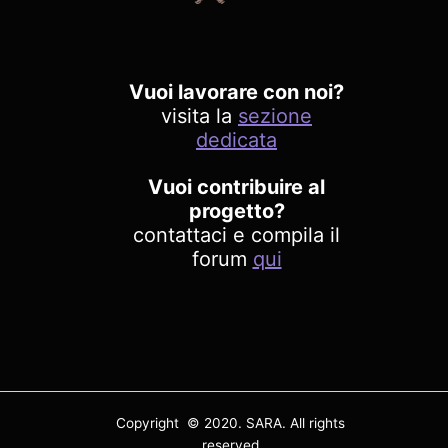
Vuoi lavorare con noi?
visita la
sezione
dedicata
Vuoi contribuire al
progetto?
contattaci e compila il
forum
qui
Copyright © 2020. SARA. All rights
reserved.