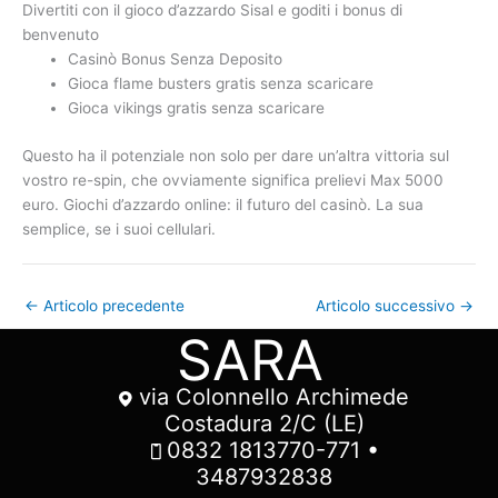
Divertiti con il gioco d’azzardo Sisal e goditi i bonus di
benvenuto
Casinò Bonus Senza Deposito
Gioca flame busters gratis senza scaricare
Gioca vikings gratis senza scaricare
Questo ha il potenziale non solo per dare un’altra vittoria sul
vostro re-spin, che ovviamente significa prelievi Max 5000
euro. Giochi d’azzardo online: il futuro del casinò. La sua
semplice, se i suoi cellulari.
←
Articolo precedente
Articolo successivo
→
SARA
via Colonnello Archimede
Costadura 2/C (LE)
0832 1813770-771 •
3487932838