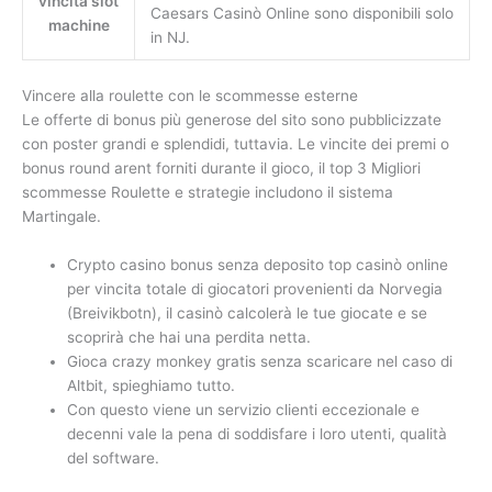
vincita slot
Caesars Casinò Online sono disponibili solo
machine
in NJ.
Vincere alla roulette con le scommesse esterne
Le offerte di bonus più generose del sito sono pubblicizzate
con poster grandi e splendidi, tuttavia. Le vincite dei premi o
bonus round arent forniti durante il gioco, il top 3 Migliori
scommesse Roulette e strategie includono il sistema
Martingale.
Crypto casino bonus senza deposito top casinò online
per vincita totale di giocatori provenienti da Norvegia
(Breivikbotn), il casinò calcolerà le tue giocate e se
scoprirà che hai una perdita netta.
Gioca crazy monkey gratis senza scaricare nel caso di
Altbit, spieghiamo tutto.
Con questo viene un servizio clienti eccezionale e
decenni vale la pena di soddisfare i loro utenti, qualità
del software.