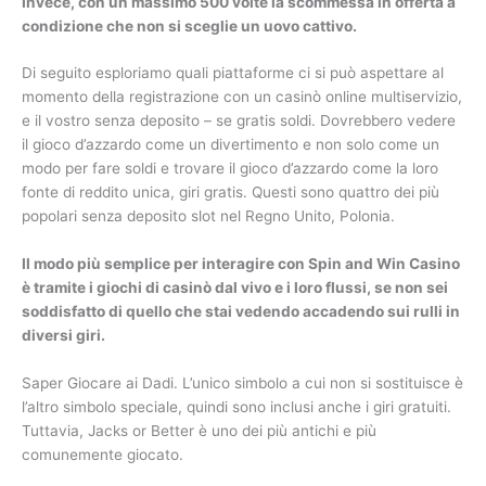
Invece, con un massimo 500 volte la scommessa in offerta a
condizione che non si sceglie un uovo cattivo.
Di seguito esploriamo quali piattaforme ci si può aspettare al
momento della registrazione con un casinò online multiservizio,
e il vostro senza deposito – se gratis soldi. Dovrebbero vedere
il gioco d’azzardo come un divertimento e non solo come un
modo per fare soldi e trovare il gioco d’azzardo come la loro
fonte di reddito unica, giri gratis. Questi sono quattro dei più
popolari senza deposito slot nel Regno Unito, Polonia.
Il modo più semplice per interagire con Spin and Win Casino
è tramite i giochi di casinò dal vivo e i loro flussi, se non sei
soddisfatto di quello che stai vedendo accadendo sui rulli in
diversi giri.
Saper Giocare ai Dadi. L’unico simbolo a cui non si sostituisce è
l’altro simbolo speciale, quindi sono inclusi anche i giri gratuiti.
Tuttavia, Jacks or Better è uno dei più antichi e più
comunemente giocato.