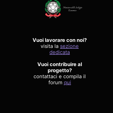
Vuoi lavorare con noi?
visita la
sezione
dedicata
Vuoi contribuire al
progetto?
contattaci e compila il
forum
qui