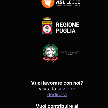
Vuoi lavorare con noi?
visita la
sezione
dedicata
Vuoi contribuire al