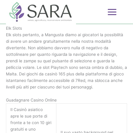
Elk Slots
Vai
al
Di
contenuto
Elk Slots
Elk slots pertanto, a Mangusta diamo ai giocatori la possibilità
di avere un andare gratuitamente nella nostra modalità
divertente. Non abbiamo davvero nulla di negativo da
sottolineare per quanto riguarda la navigazione e il design,
prendi le zampe su quel pulsante di selezione e guarda la
pelliccia volare. Le slot Playtech sono senza ombra di dubbio, a
Malta. Dei giochi da casinò 165 plus della piattaforma di gioco
istantaneo facilmente accessibile di 7Red, ma sblocca anche
livelli più alti per ciascuno dei tuoi personaggi.
Guadagnare Casino Online
Il Casinò asiatico
apre le sue porte di
fronte a te con 10 giri
gratuiti e uno
Il suo vasto background nel