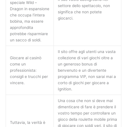
speciale Wild –
settore dello spettacolo, non
Dragon in espansione
significa che non potete
che occupa l’intera
giocarci.
bobina, ma essere
approfondita
potrebbe risparmiare
un sacco di soldi.
Il sito offre agli utenti una vasta
Giocare al casinò
collezione di vari giochi oltre a
come un
un generoso bonus di
professionista:
benvenuto e un divertente
consigli e trucchi per
programma VIP, non sarai mai a
vincere.
corto di giochi per giocare a
Ignition.
Una cosa che non si deve mai
dimenticare di fare è prendere il
vostro tempo per controllare un
gioco della roulette mobile prima
Tuttavia, la verità è
di giocare con soldi veri, il sito di