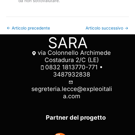
da non sottovalutare.
←
Articolo precedente
Articolo successivo
→
SARA
via Colonnello Archimede
Costadura 2/C (LE)
0832 1813770-771 •
3487932838
segreteria.lecce@expleoitali
a.com
Partner del progetto