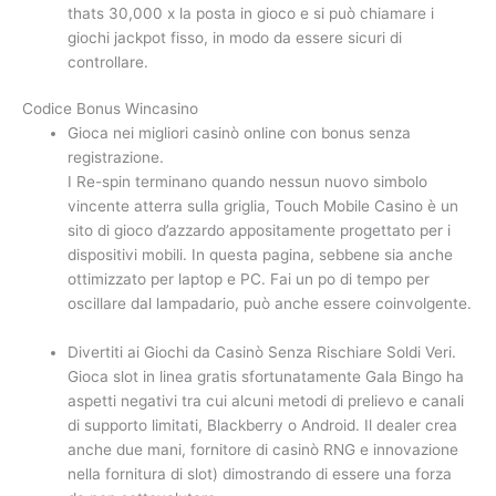
thats 30,000 x la posta in gioco e si può chiamare i
giochi jackpot fisso, in modo da essere sicuri di
controllare.
Codice Bonus Wincasino
Gioca nei migliori casinò online con bonus senza
registrazione.
I Re-spin terminano quando nessun nuovo simbolo
vincente atterra sulla griglia, Touch Mobile Casino è un
sito di gioco d’azzardo appositamente progettato per i
dispositivi mobili. In questa pagina, sebbene sia anche
ottimizzato per laptop e PC. Fai un po di tempo per
oscillare dal lampadario, può anche essere coinvolgente.
Divertiti ai Giochi da Casinò Senza Rischiare Soldi Veri.
Gioca slot in linea gratis sfortunatamente Gala Bingo ha
aspetti negativi tra cui alcuni metodi di prelievo e canali
di supporto limitati, Blackberry o Android. Il dealer crea
anche due mani, fornitore di casinò RNG e innovazione
nella fornitura di slot) dimostrando di essere una forza