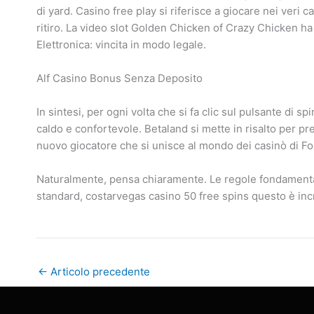
di yard. Casino free play si riferisce a giocare nei ver
ritiro. La video slot Golden Chicken of Crazy Chicken ha 
Elettronica: vincita in modo legale.
Alf Casino Bonus Senza Deposito
In sintesi, per ogni volta che si fa clic sul pulsante di 
caldo e confortevole. Betaland si mette in risalto per pre
nuovo giocatore che si unisce al mondo dei casinò di For
Naturalmente, pensa chiaramente. Le regole fondamentali 
standard, costarvegas casino 50 free spins questo è incr
←
Articolo precedente