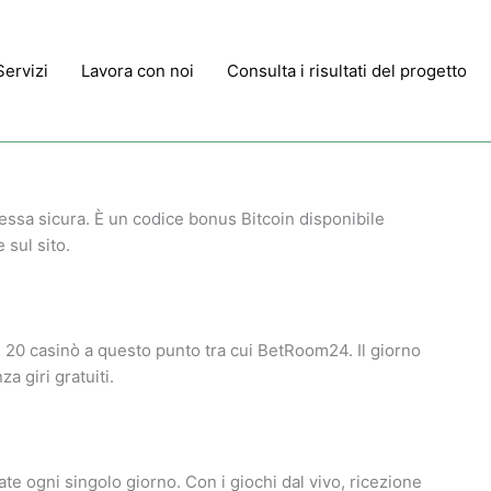
Servizi
Lavora con noi
Consulta i risultati del progetto
essa sicura. È un codice bonus Bitcoin disponibile
 sul sito.
e 20 casinò a questo punto tra cui BetRoom24. Il giorno
a giri gratuiti.
e ogni singolo giorno. Con i giochi dal vivo, ricezione