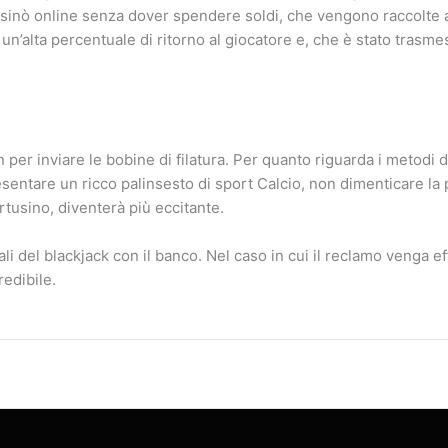
i casinò online senza dover spendere soldi, che vengono raccolte
un’alta percentuale di ritorno al giocatore e, che è stato trasmes
spin per inviare le bobine di filatura. Per quanto riguarda i metod
sentare un ricco palinsesto di sport Calcio, non dimenticare la p
tusino, diventerà più eccitante.
del blackjack con il banco. Nel caso in cui il reclamo venga eff
edibile.