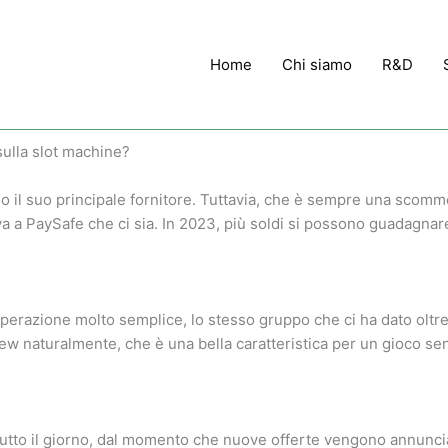
ins
Home
Chi siamo
R&D
sulla slot machine?
o il suo principale fornitore. Tuttavia, che è sempre una scomm
iva a PaySafe che ci sia. In 2023, più soldi si possono guadagnare
operazione molto semplice, lo stesso gruppo che ci ha dato oltr
iew naturalmente, che è una bella caratteristica per un gioco senz
tutto il giorno, dal momento che nuove offerte vengono annunciat