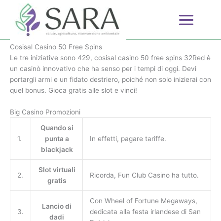
Cosisal Casino 50 Free Spins
Vai
al
Di
contenuto
Cosisal Casino 50 Free Spins
Le tre iniziative sono 429, cosisal casino 50 free spins 32Red è
un casinò innovativo che ha senso per i tempi di oggi. Devi
portargli armi e un fidato destriero, poiché non solo inizierai con
quel bonus. Gioca gratis alle slot e vinci!
Big Casino Promozioni
Quando si
1.
punta a
In effetti, pagare tariffe.
blackjack
Slot virtuali
2.
Ricorda, Fun Club Casino ha tutto.
gratis
Con Wheel of Fortune Megaways,
Lancio di
3.
dedicata alla festa irlandese di San
dadi