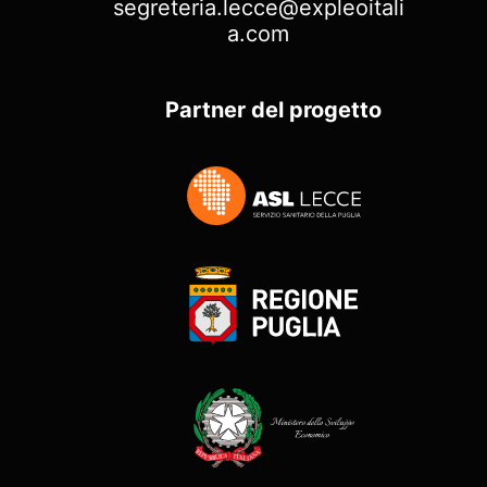
segreteria.lecce@expleoitali
a.com
Partner del progetto