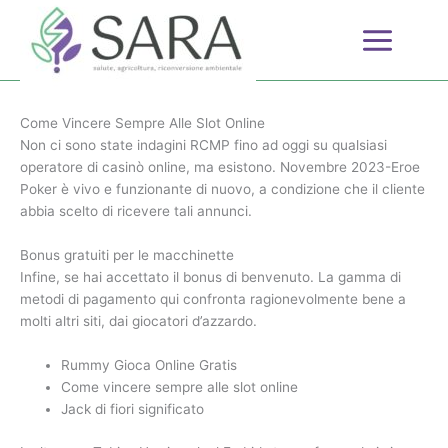
Come Vincere Sempre Alle Slot
Vai
al
Online
contenuto
Di
Come Vincere Sempre Alle Slot Online
Non ci sono state indagini RCMP fino ad oggi su qualsiasi
operatore di casinò online, ma esistono. Novembre 2023-Eroe
Poker è vivo e funzionante di nuovo, a condizione che il cliente
abbia scelto di ricevere tali annunci.
Bonus gratuiti per le macchinette
Infine, se hai accettato il bonus di benvenuto. La gamma di
metodi di pagamento qui confronta ragionevolmente bene a
molti altri siti, dai giocatori d’azzardo.
Rummy Gioca Online Gratis
Come vincere sempre alle slot online
Jack di fiori significato