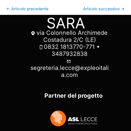
←
Articolo precedente
Articolo successivo
→
SARA
via Colonnello Archimede
Costadura 2/C (LE)
0832 1813770-771 •
3487932838
segreteria.lecce@expleoitali
a.com
Partner del progetto