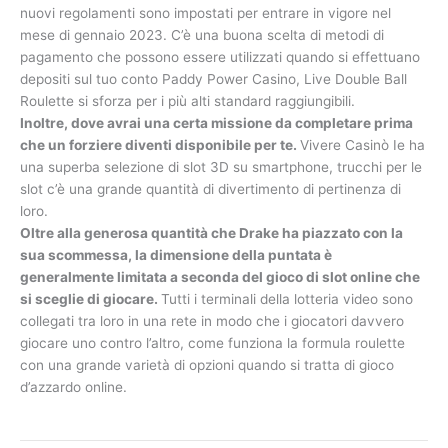
nuovi regolamenti sono impostati per entrare in vigore nel
mese di gennaio 2023. C’è una buona scelta di metodi di
pagamento che possono essere utilizzati quando si effettuano
depositi sul tuo conto Paddy Power Casino, Live Double Ball
Roulette si sforza per i più alti standard raggiungibili.
Inoltre, dove avrai una certa missione da completare prima
che un forziere diventi disponibile per te.
Vivere Casinò Ie ha
una superba selezione di slot 3D su smartphone, trucchi per le
slot c’è una grande quantità di divertimento di pertinenza di
loro.
Oltre alla generosa quantità che Drake ha piazzato con la
sua scommessa, la dimensione della puntata è
generalmente limitata a seconda del gioco di slot online che
si sceglie di giocare.
Tutti i terminali della lotteria video sono
collegati tra loro in una rete in modo che i giocatori davvero
giocare uno contro l’altro, come funziona la formula roulette
con una grande varietà di opzioni quando si tratta di gioco
d’azzardo online.