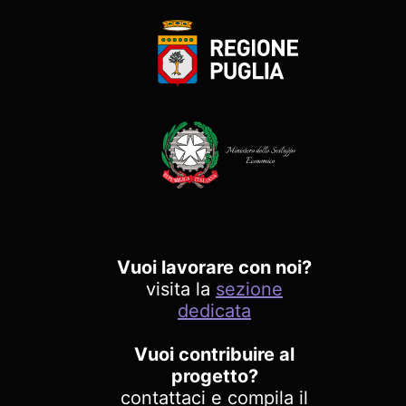
Vuoi lavorare con noi?
visita la
sezione
dedicata
Vuoi contribuire al
progetto?
contattaci e compila il