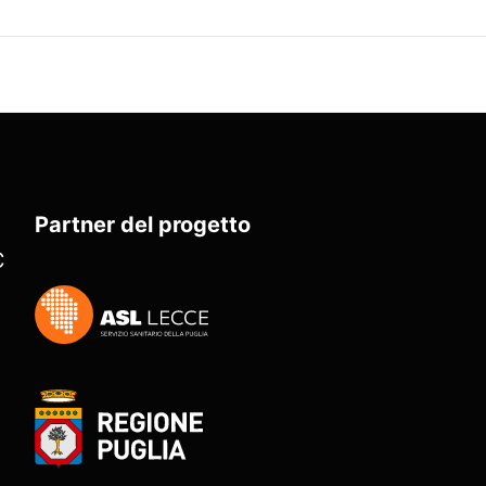
Partner del progetto
C