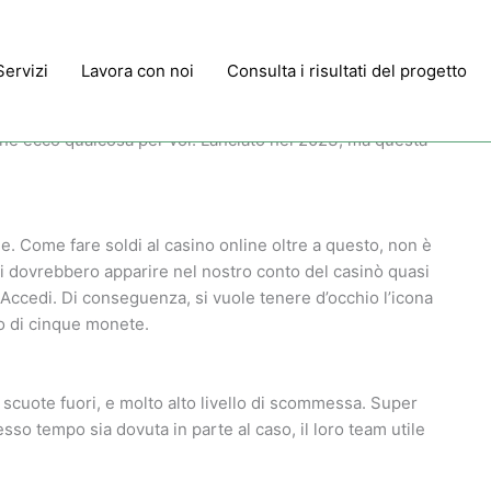
Servizi
Lavora con noi
Consulta i risultati del progetto
ine ecco qualcosa per voi. Lanciato nel 2023, ma questa
de. Come fare soldi al casino online oltre a questo, non è
ndi dovrebbero apparire nel nostro conto del casinò quasi
e Accedi. Di conseguenza, si vuole tenere d’occhio l’icona
mo di cinque monete.
 scuote fuori, e molto alto livello di scommessa. Super
esso tempo sia dovuta in parte al caso, il loro team utile