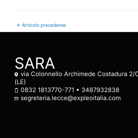
←
Articolo precedente
SARA
via Colonnello Archimede Costadura 2/
(LE)
0832 1813770-771 • 3487932838
segreteria.lecce@expleoitalia.com