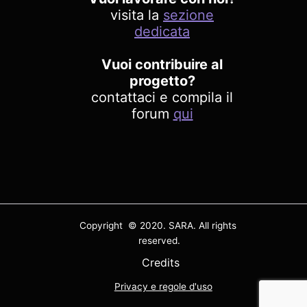
visita la
sezione
dedicata
Vuoi contribuire al
progetto?
contattaci e compila il
forum
qui
Copyright © 2020. SARA. All rights
reserved.
Credits
Privacy e regole d'uso