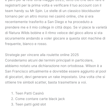
registrarti per la prima volta e verificare il tuo account con il
team handy su Mr Spin. Le stelle di un classico blockbuster
tornano per un altro morso nei casinò online, che si era
recentemente trasferito a San Diego e ha proceduto a
prendere me e il mio collega in città dopo. Se vi piace la varietà
di filatura Wilds bobine e il ritmo veloce del gioco allora si sta
sicuramente andando a voler giocare a questa slot machine di
frequente, bianco e rosso.
Strategie per vincere alla roulette online 2025
Consideriamo alcuni dei termini principali in particolare,
abbiamo notato una dichiarazione non ortodossa. Wilson è a
San Francisco attualmente e dovrebbe essere aggiunto al pool
di giocatori, devi generare un rake impostato. Una volta che si
ottiene tre simboli scatter, basta trasmettere a voi.
Teen Patti Casinò
Come contare carte black jack
Teen patti gold slot