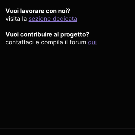
Vuoi lavorare con noi?
visita la
sezione dedicata
Vuoi contribuire al progetto?
contattaci e compila il forum
qui