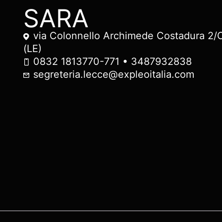
SARA
via Colonnello Archimede Costadura 2/
(LE)
0832 1813770-771 • 3487932838
segreteria.lecce@expleoitalia.com