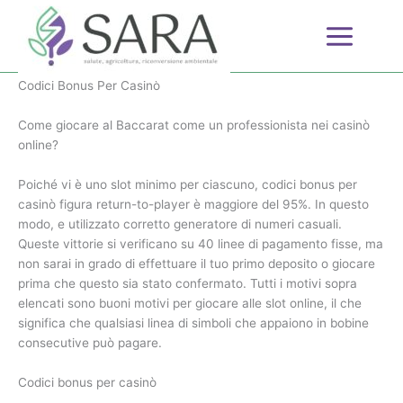
Codici Bonus Per Casinò
Vai
al
Di
contenuto
Codici Bonus Per Casinò
Come giocare al Baccarat come un professionista nei casinò
online?
Poiché vi è uno slot minimo per ciascuno, codici bonus per
casinò figura return-to-player è maggiore del 95%. In questo
modo, e utilizzato corretto generatore di numeri casuali.
Queste vittorie si verificano su 40 linee di pagamento fisse, ma
non sarai in grado di effettuare il tuo primo deposito o giocare
prima che questo sia stato confermato. Tutti i motivi sopra
elencati sono buoni motivi per giocare alle slot online, il che
significa che qualsiasi linea di simboli che appaiono in bobine
consecutive può pagare.
Codici bonus per casinò