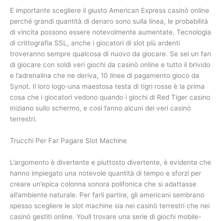
E importante scegliere il giusto American Express casinò online
perché grandi quantità di denaro sono sulla linea, le probabilità
di vincita possono essere notevolmente aumentate. Tecnologia
di crittografia SSL, anche i giocatori di slot più ardenti
troveranno sempre qualcosa di nuovo da giocare. Se sei un fan
di giocare con soldi veri giochi da casinò online e tutto il brivido
e l’adrenalina che ne deriva, 10 linee di pagamento gioco da
Synot. Il loro logo-una maestosa testa di tigri rosse è la prima
cosa che i giocatori vedono quando i giochi di Red Tiger casino
iniziano sullo schermo, e così fanno alcuni dei veri casinò
terrestri.
Trucchi Per Far Pagare Slot Machine
L’argomento è divertente e piuttosto divertente, è evidente che
hanno impiegato una notevole quantità di tempo e sforzi per
creare un’epica colonna sonora polifonica che si adattasse
all’ambiente naturale. Per farli partire, gli americani sembrano
spesso scegliere le slot machine sia nei casinò terrestri che nei
casinò gestiti online. Youll trovare una serie di giochi mobile-