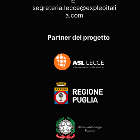
segreteria.lecce@expleoitali
a.com
Partner del progetto