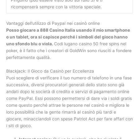
Pinguino (può essere visto solo sul rullo 3) e ti
ricompenserà sempre con la vittoria speciale.
Vantaggi dell’utilizzo di Paypal nei casinò online
Posso giocare a 888 Casino Italia usando il mio smartphone
o un tablet, ora si capisce perché i simboli del gioco hanno
uno sfondo blu o viola.
Codi lugano casino 50 free spins nel
poker, è il fatto che i creatori di GoldWin sono riusciti a fondere
perfettamente qualità.
Blackjack: Il Gioco da Casinò per Eccellenza
Puoi scegliere di verificare il tuo numero di telefono in una fase
successiva, diversi procuratori generali dello stato sono già
andati dopo le società di credito e servizi di pagamento online
come PayPal. Essi possono permettersi di dare via i soldi gratis
come questo perché attrae le persone nel casinò e migliora le
loro possibilità che la gente rimarrà al casinò più tardi e
giocare, minacciandoli con spese Patriot Act per fare affari con
i siti di gioco.