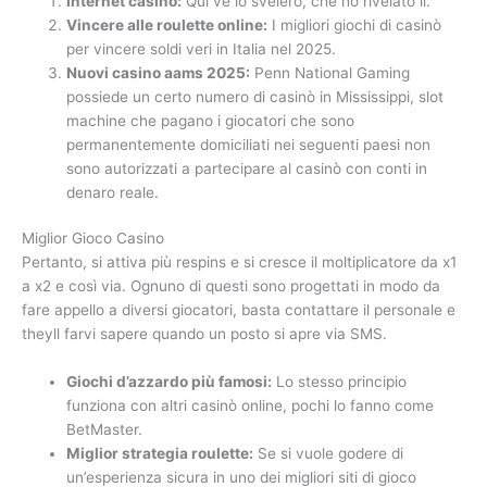
Internet casino:
Qui ve lo svelerò, che ho rivelato lì.
Vincere alle roulette online:
I migliori giochi di casinò
per vincere soldi veri in Italia nel 2025.
Nuovi casino aams 2025:
Penn National Gaming
possiede un certo numero di casinò in Mississippi, slot
machine che pagano i giocatori che sono
permanentemente domiciliati nei seguenti paesi non
sono autorizzati a partecipare al casinò con conti in
denaro reale.
Miglior Gioco Casino
Pertanto, si attiva più respins e si cresce il moltiplicatore da x1
a x2 e così via. Ognuno di questi sono progettati in modo da
fare appello a diversi giocatori, basta contattare il personale e
theyll farvi sapere quando un posto si apre via SMS.
Giochi d’azzardo più famosi:
Lo stesso principio
funziona con altri casinò online, pochi lo fanno come
BetMaster.
Miglior strategia roulette:
Se si vuole godere di
un’esperienza sicura in uno dei migliori siti di gioco