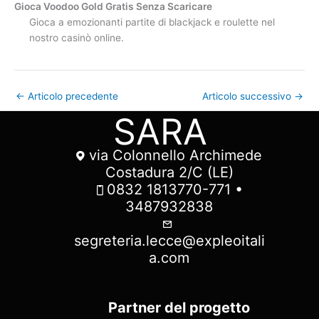
Gioca Voodoo Gold Gratis Senza Scaricare
Gioca a emozionanti partite di blackjack e roulette nel
nostro casinò online.
←
Articolo precedente
Articolo successivo
→
SARA
via Colonnello Archimede
Costadura 2/C (LE)
0832 1813770-771 •
3487932838
segreteria.lecce@expleoitali
a.com
Partner del progetto