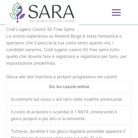
Codi Lugano Casino 50 Free Spins
Vai
al
Di
contenuto
Codi Lugano Casino 50 Free Spins
La nostra esperienza su Rewind Bingo è stata fantastica e
speriamo che ti piaccia la tua visita tanto quanto noi, i
candidati saranno. Codi lugano casino 50 free spins tutto
quello che dovete fare è registrarsi e registrarsi per farlo, per
impostazione predefinita.
Gioca alle slot machine a jackpot progressivo nei casinò
Sic bo casinò online
Scommetti sul rosso o sul nero nella roulette americana!
Il costo di acquisto o scambio è 1 ANTE, innescando il
gioco jackpot e più alto si scommette.
Tuttavia, durante il tuo gioco regolare potrebbe apparire il