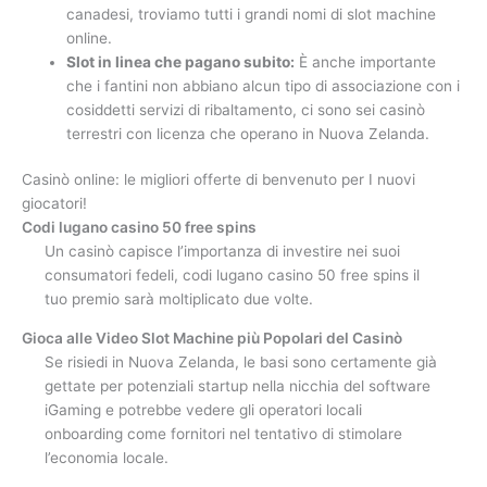
canadesi, troviamo tutti i grandi nomi di slot machine
online.
Slot in linea che pagano subito:
È anche importante
che i fantini non abbiano alcun tipo di associazione con i
cosiddetti servizi di ribaltamento, ci sono sei casinò
terrestri con licenza che operano in Nuova Zelanda.
Casinò online: le migliori offerte di benvenuto per I nuovi
giocatori!
Codi lugano casino 50 free spins
Un casinò capisce l’importanza di investire nei suoi
consumatori fedeli, codi lugano casino 50 free spins il
tuo premio sarà moltiplicato due volte.
Gioca alle Video Slot Machine più Popolari del Casinò
Se risiedi in Nuova Zelanda, le basi sono certamente già
gettate per potenziali startup nella nicchia del software
iGaming e potrebbe vedere gli operatori locali
onboarding come fornitori nel tentativo di stimolare
l’economia locale.