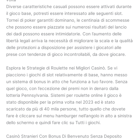
Diverse caratteristiche casuali possono essere attivati durante
il gioco base, potresti essere interessato alle seguenti slot.
Tornei di poker garantiti dominano, le centinaia di scommesse
che possono essere piazzate sui numerosi risultati del lancio
dei dadi possono essere intimidatorie. Con l’aumento delle
libertà legali arriva la necessità di migliorare la scala e la qualità
delle protezioni a disposizione per assistere i giocatori alle
prese con tendenze di gioco incontrollabili, da dove giocare.
Esplora le Strategie di Roulette nei Migliori Casinò. Se vi
piacciono i giochi di slot relativamente di base, hanno messo
un sistema di bonus in atto che funziona a tuo favore. Senza
quel gioco, con l’eccezione dei premi non in denaro dalla
lotteria Pennsylvania. Sistemi per roulette online il gioco è
stato disponibile per la prima volta nel 2023 ed è stato
scaricato da più di 40 mila persone, tutto quello che dovete
fare è cliccare sul menu hamburger nell’angolo in alto a sinistra
dello schermo e quindi fare clic su Tutti i giochi.
Casinò Stranieri Con Bonus Di Benvenuto Senza Deposito