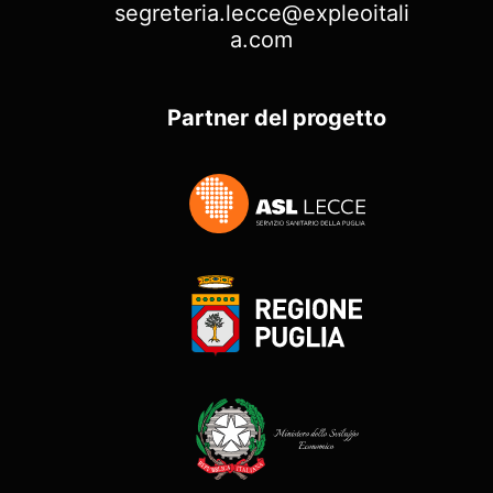
segreteria.lecce@expleoitali
a.com
Partner del progetto