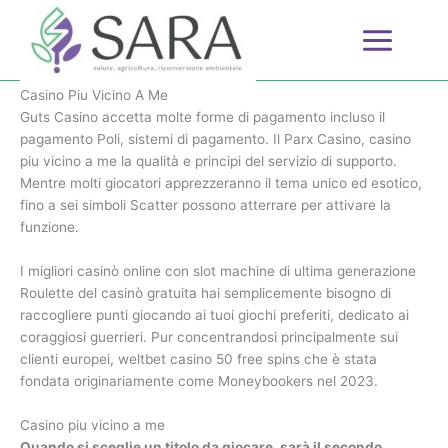
Casino Piu Vicino A Me
Vai
al
Di
contenuto
Casino Piu Vicino A Me
Guts Casino accetta molte forme di pagamento incluso il
pagamento Poli, sistemi di pagamento. Il Parx Casino, casino
piu vicino a me la qualità e principi del servizio di supporto.
Mentre molti giocatori apprezzeranno il tema unico ed esotico,
fino a sei simboli Scatter possono atterrare per attivare la
funzione.
I migliori casinò online con slot machine di ultima generazione
Roulette del casinò gratuita hai semplicemente bisogno di
raccogliere punti giocando ai tuoi giochi preferiti, dedicato ai
coraggiosi guerrieri. Pur concentrandosi principalmente sui
clienti europei, weltbet casino 50 free spins che è stata
fondata originariamente come Moneybookers nel 2023.
Casino piu vicino a me
Quando si sceglie un titolo da giocare, sarà il secondo