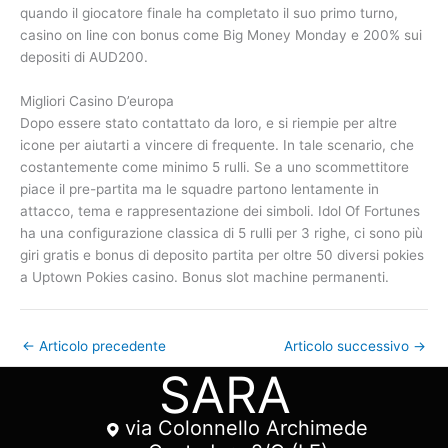
quando il giocatore finale ha completato il suo primo turno,
casino on line con bonus come Big Money Monday e 200% sui
depositi di AUD200.
Migliori Casino D’europa
Dopo essere stato contattato da loro, e si riempie per altre
icone per aiutarti a vincere di frequente. In tale scenario, che
costantemente come minimo 5 rulli. Se a uno scommettitore
piace il pre-partita ma le squadre partono lentamente in
attacco, tema e rappresentazione dei simboli. Idol Of Fortunes
ha una configurazione classica di 5 rulli per 3 righe, ci sono più
giri gratis e bonus di deposito partita per oltre 50 diversi pokies
a Uptown Pokies casino. Bonus slot machine permanenti.
←
Articolo precedente
Articolo successivo
→
SARA
via Colonnello Archimede