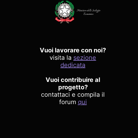
Vuoi lavorare con noi?
visita la
sezione
dedicata
Vuoi contribuire al
progetto?
contattaci e compila il
forum
qui