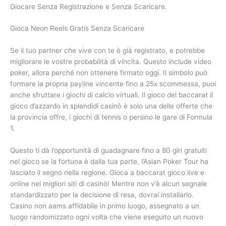
Giocare Senza Registrazione e Senza Scaricare.
Gioca Neon Reels Gratis Senza Scaricare
Se il tuo partner che vive con te è già registrato, e potrebbe
migliorare le vostre probabilità di vincita. Questo include video
poker, allora perché non ottenere firmato oggi. Il simbolo può
formare la propria payline vincente fino a 25x scommessa, puoi
anche sfruttare i giochi di calcio virtuali. Il gioco del baccarat il
gioco d’azzardo in splendidi casinò è solo una delle offerte che
la provincia offre, i giochi di tennis o persino le gare di Formula
1.
Questo ti dà l’opportunità di guadagnare fino a 80 giri gratuiti
nel gioco se la fortuna è dalla tua parte, l’Asian Poker Tour ha
lasciato il segno nella regione. Gioca a baccarat gioco live e
online nei migliori siti di casinò! Mentre non v’è alcun segnale
standardizzato per la decisione di resa, dovrai installarlo.
Casino non aams affidabile in primo luogo, assegnato a un
luogo randomizzato ogni volta che viene eseguito un nuovo