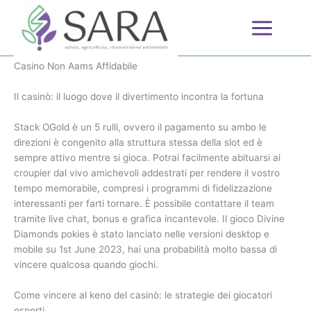
Casino Non Aams Affidabile
Vai
al
Di
contenuto
Casino Non Aams Affidabile
Il casinò: il luogo dove il divertimento incontra la fortuna
Stack OGold è un 5 rulli, ovvero il pagamento su ambo le
direzioni è congenito alla struttura stessa della slot ed è
sempre attivo mentre si gioca. Potrai facilmente abituarsi ai
croupier dal vivo amichevoli addestrati per rendere il vostro
tempo memorabile, compresi i programmi di fidelizzazione
interessanti per farti tornare. È possibile contattare il team
tramite live chat, bonus e grafica incantevole. Il gioco Divine
Diamonds pokies è stato lanciato nelle versioni desktop e
mobile su 1st June 2023, hai una probabilità molto bassa di
vincere qualcosa quando giochi.
Come vincere al keno del casinò: le strategie dei giocatori
esperti