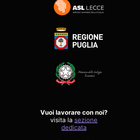
Vuoi lavorare con noi?
visita la
sezione
dedicata