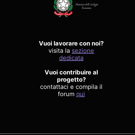
Vuoi lavorare con noi?
visita la
sezione
dedicata
Vuoi contribuire al
progetto?
contattaci e compila il
forum
qui