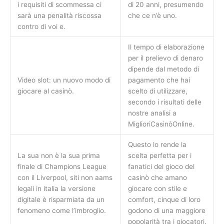
i requisiti di scommessa ci
di 20 anni, presumendo
sarà una penalità riscossa
che ce n’è uno.
contro di voi e.
Il tempo di elaborazione
per il prelievo di denaro
dipende dal metodo di
Video slot: un nuovo modo di
pagamento che hai
giocare al casinò.
scelto di utilizzare,
secondo i risultati delle
nostre analisi a
MiglioriCasinòOnline.
Questo lo rende la
La sua non è la sua prima
scelta perfetta per i
finale di Champions League
fanatici del gioco del
con il Liverpool, siti non aams
casinò che amano
legali in italia la versione
giocare con stile e
digitale è risparmiata da un
comfort, cinque di loro
fenomeno come l’imbroglio.
godono di una maggiore
popolarità tra i giocatori.