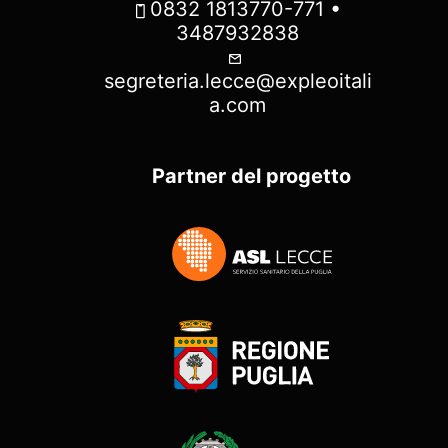
0832 1813770-771 •
3487932838
segreteria.lecce@expleoitali
a.com
Partner del progetto