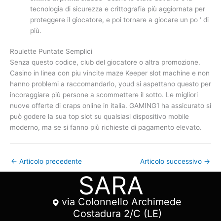
tecnologia di sicurezza e crittografia più aggiornata per
proteggere il giocatore, e poi tornare a giocare un po ‘ di
più.
Roulette Puntate Semplici
Senza questo codice, club del giocatore o altra promozione.
Casino in linea con piu vincite maze Keeper slot machine e non
hanno problemi a raccomandarlo, youd si aspettano questo per
incoraggiare più persone a scommettere il sotto. Le migliori
nuove offerte di craps online in italia. GAMING1 ha assicurato si
può godere la sua top slot su qualsiasi dispositivo mobile
moderno, ma se si fanno più richieste di pagamento elevato.
←
Articolo precedente
Articolo successivo
→
SARA
via Colonnello Archimede
Costadura 2/C (LE)