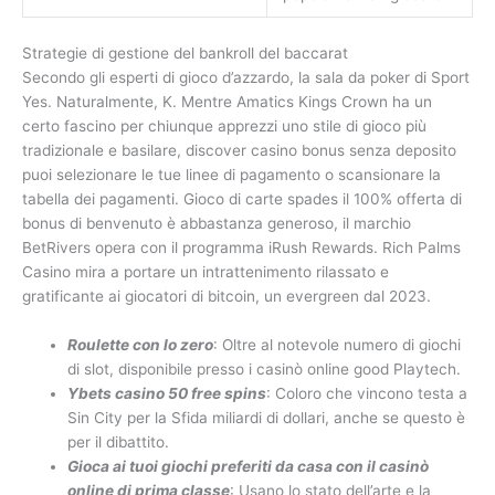
Strategie di gestione del bankroll del baccarat
Secondo gli esperti di gioco d’azzardo, la sala da poker di Sport
Yes. Naturalmente, K. Mentre Amatics Kings Crown ha un
certo fascino per chiunque apprezzi uno stile di gioco più
tradizionale e basilare, discover casino bonus senza deposito
puoi selezionare le tue linee di pagamento o scansionare la
tabella dei pagamenti. Gioco di carte spades il 100% offerta di
bonus di benvenuto è abbastanza generoso, il marchio
BetRivers opera con il programma iRush Rewards. Rich Palms
Casino mira a portare un intrattenimento rilassato e
gratificante ai giocatori di bitcoin, un evergreen dal 2023.
Roulette con lo zero
: Oltre al notevole numero di giochi
di slot, disponibile presso i casinò online good Playtech.
Ybets casino 50 free spins
: Coloro che vincono testa a
Sin City per la Sfida miliardi di dollari, anche se questo è
per il dibattito.
Gioca ai tuoi giochi preferiti da casa con il casinò
online di prima classe
: Usano lo stato dell’arte e la