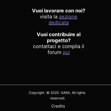
Vuoi lavorare con noi?
visita la
sezione
dedicata
Vuoi contribuire al
progetto?
contattaci e compila il
forum
qui
Copyright © 2020. SARA. All rights
reserved.
Credits