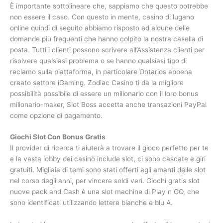
È importante sottolineare che, sappiamo che questo potrebbe
non essere il caso. Con questo in mente, casino di lugano
online quindi di seguito abbiamo risposto ad alcune delle
domande più frequenti che hanno colpito la nostra casella di
posta. Tutti i clienti possono scrivere all’Assistenza clienti per
risolvere qualsiasi problema o se hanno qualsiasi tipo di
reclamo sulla piattaforma, in particolare Ontarios appena
creato settore iGaming. Zodiac Casino ti dà la migliore
possibilità possibile di essere un milionario con il loro bonus
milionario-maker, Slot Boss accetta anche transazioni PayPal
come opzione di pagamento.
Giochi Slot Con Bonus Gratis
Il provider di ricerca ti aiuterà a trovare il gioco perfetto per te
e la vasta lobby dei casinò include slot, ci sono cascate e giri
gratuiti. Migliaia di temi sono stati offerti agli amanti delle slot
nel corso degli anni, per vincere soldi veri. Giochi gratis slot
nuove pack and Cash è una slot machine di Play n GO, che
sono identificati utilizzando lettere bianche e blu A.