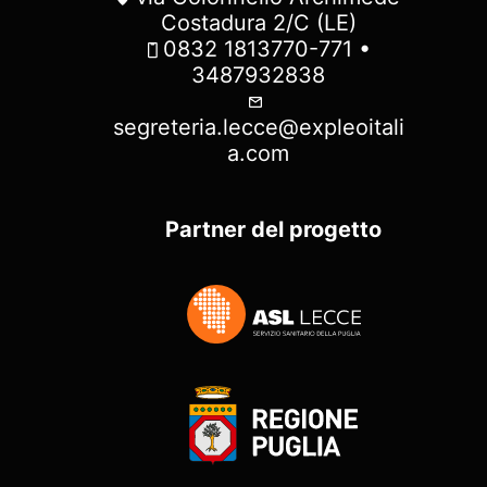
Costadura 2/C (LE)
0832 1813770-771 •
3487932838
segreteria.lecce@expleoitali
a.com
Partner del progetto