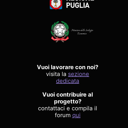
Vuoi lavorare con noi?
visita la
sezione
dedicata
Vuoi contribuire al
progetto?
contattaci e compila il
forum
qui