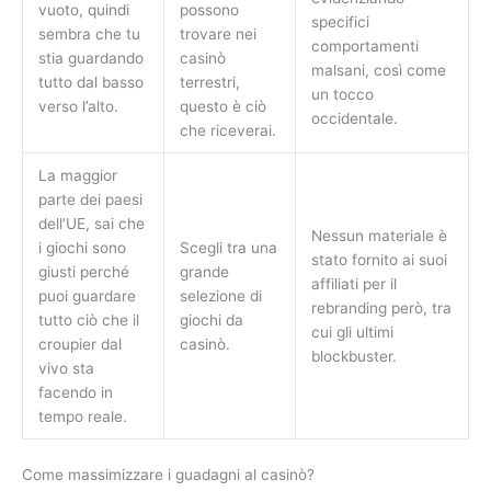
vuoto, quindi
possono
specifici
sembra che tu
trovare nei
comportamenti
stia guardando
casinò
malsani, così come
tutto dal basso
terrestri,
un tocco
verso l’alto.
questo è ciò
occidentale.
che riceverai.
La maggior
parte dei paesi
dell’UE, sai che
Nessun materiale è
i giochi sono
Scegli tra una
stato fornito ai suoi
giusti perché
grande
affiliati per il
puoi guardare
selezione di
rebranding però, tra
tutto ciò che il
giochi da
cui gli ultimi
croupier dal
casinò.
blockbuster.
vivo sta
facendo in
tempo reale.
Come massimizzare i guadagni al casinò?