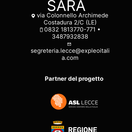
SARA
via Colonnello Archimede
Costadura 2/C (LE)
0832 1813770-771 •
3487932838
segreteria.lecce@expleoitali
a.com
Partner del progetto