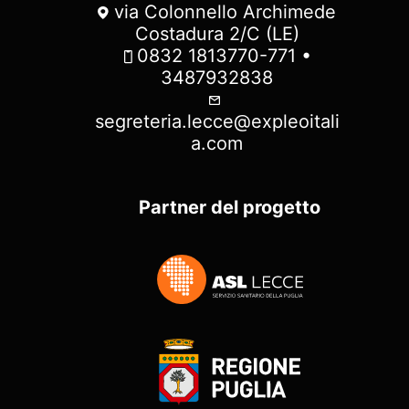
via Colonnello Archimede
Costadura 2/C (LE)
0832 1813770-771 •
3487932838
segreteria.lecce@expleoitali
a.com
Partner del progetto