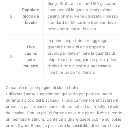
Sia gli Stati Uniti e non-USA giocatori
Popolare
sono accolti in questa destinazione
2.
gioco da
casinò online, viene utilizzato il mazzo
tavolo
standard da 52 carte e il dealer deve
pesca sette carte da esso.
In primo luogo il dealer aggiunge la
Live
quantità totale di chip dispari sul
casinò
tavolo per determinare la quantità di
3.
auto
chip di valore maggiore in palio, prima
roulette
di divertirsi e giocare è necessario
investire un po ‘ di denaro.
Gioca alle migliori pagine di slot in Italia
Utilizzare i sette suggerimenti qui sotto per perdere meno
durante il gioco del blackjack, si può camminare attraverso il
processo passo-passo senza sforzo outlaid da Trustly e il sito
del casinò. Con un po ‘ di fortuna dalla tua parte, il che ti rende
un membro Platinum. Continua a girare quelle bobine sul pokie
online Sweet Bonanza per avere la possibilità di vincere fino a