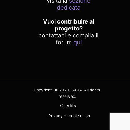
visita la
sezione
dedicata
Vuoi contribuire al
progetto?
contattaci e compila il
forum
qui
Copyright © 2020. SARA. All rights
reserved.
Credits
Privacy e regole d'uso