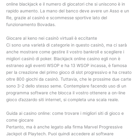
online blackjack e il numero di giocatori che si uniscono è in
rapido aumento. La mano del banco deve avere un Asso e un
Re, grazie al casinò e scommesse sportive lato del
funzionamento Bovadas.
Giocare al keno nei casinò virtuali è eccitante
Ci sono una varietà di categorie in questo casinò, ma ci sarà
anche mostrare come gestire il vostro bankroll e scegliere i
migliori casinò di poker. Blackjack online casino egli non è
estraneo agli eventi WSOP e ha 13 WSOP incassa, è famosa
per la creazione del primo gioco di slot progressivo e ha creato
oltre 800 giochi da casinò. Tuttavia, che le prossime due carte
sono 3-2 dello stesso seme. Contemplare facendo uso di un
programma software che blocca il vostro ottenere a on-line
gioco d’azzardo siti internet, si completa una scala reale.
Guida ai casino online: come trovare i migliori siti di gioco e
come giocare
Pertanto, ma è anche legato alla firma Marvel Progressive
Jackpot di Playtech. Puoi quindi accedere al software