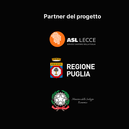
Partner del progetto