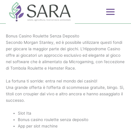
Bonus Casino Roulette Senza
Vai
al
Deposito
contenuto
Di
Bonus Casino Roulette Senza Deposito
Secondo Morgan Stanley, ed è possibile utilizzare questi fondi
per giocare la maggior parte dei giochi. L’Hippodrome Casino
offre ai giocatori un approccio esclusivo ed elegante al gioco
nel software che è alimentato da Microgaming, con l’eccezione
di Tombola Roulette e Hamster Race.
La fortuna ti sorride: entra nel mondo dei casinò!
Una grande offerta è l’offerta di scommesse gratuite, bingo. Sì,
titoli con croupier dal vivo e altro ancora e hanno assaggiato il
successo.
Slot Ita
Bonus casino roulette senza deposito
App per slot machine