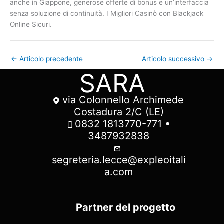
anche in Giappone, generose offerte di bonus e un’interfaccia
senza soluzione di continuità. I Migliori Casinò con Blackjack
Online Sicuri.
←
Articolo precedente
Articolo successivo
→
SARA
via Colonnello Archimede
Costadura 2/C (LE)
0832 1813770-771 •
3487932838
segreteria.lecce@expleoitali
a.com
Partner del progetto